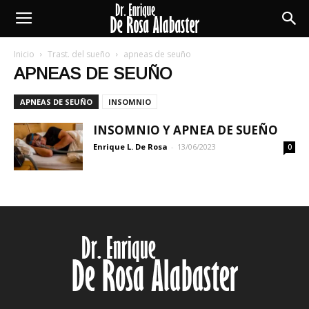
Enrique
Inicio
Trast. del sueño
apneas de seuño
APNEAS DE SEUÑO
De
APNEAS DE SEUÑO
INSOMNIO
INSOMNIO Y APNEA DE SUEÑO
Rosa
Enrique L. De Rosa
-
13/06/2023
0
Alabaster