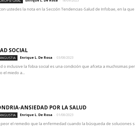
Enrique L. De Rosa
-
18/09/2023
EUROPSI GRAL
on ustedes la nota en la Sección Tendencias-Salud de Infobae, en la que
AD SOCIAL
Enrique L. De Rosa
-
03/08/2023
ANGUSTIA
d o inclusive la fobia social es una condición que afceta a muchisimas 
o el miedo a...
NDRIA-ANSIEDAD POR LA SALUD
Enrique L. De Rosa
-
01/08/2023
ANGUSTIA
 peor el remedio que la enfermedad cuando la búsqueda de soluciones se