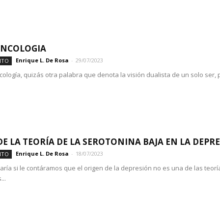
ONCOLOGIA
Enrique L. De Rosa
-
29/07/2023
NTO
cología, quizás otra palabra que denota la visión dualista de un solo ser, 
 DE LA TEORÍA DE LA SEROTONINA BAJA EN LA DEPR
Enrique L. De Rosa
-
18/07/2023
NTO
ría si le contáramos que el origen de la depresión no es una de las teorí
..