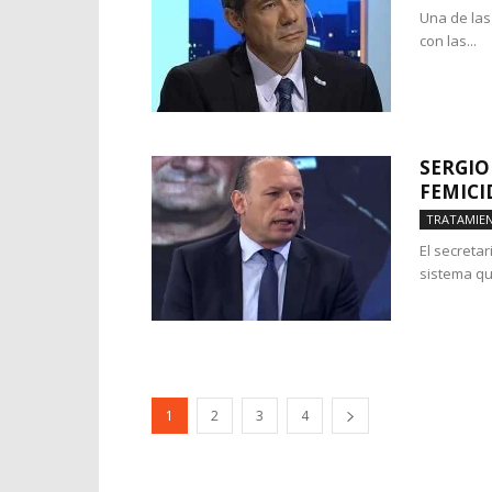
Una de las
con las...
SERGIO
FEMICI
TRATAMIE
El secreta
sistema qu
1
2
3
4