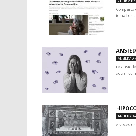
CLÍNICA N
Comparto c
tema Los...
ANSIED
ANSIEDAD-
La ansieda
social: cóm
HIPOCO
ANSIEDAD-
A veces es