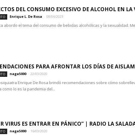
ECTOS DEL CONSUMO EXCESIVO DE ALCOHOL EN LA 
Enrique L. De Rosa
-
08/06/2023
NTO
ta abordo el tema del consumo de bebidas alcohólicas y la sexualidad. M
NDACIONES PARA AFRONTAR LOS DÍAS DE AISLA
naga5000
-
22/03/2020
NTO
psiquiatra Enrique De Rosa brindó recomendaciones sobre cómo sobrellev
 como lo es la pandemia del...
OR VIRUS ES ENTRAR EN PÁNICO” | RADIO LA SALAD
naga5000
-
16/03/2020
NTO