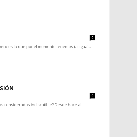
0
pero es la que por el momento tenemos (al igual...
ESIÓN
0
as consideradas indiscutible? Desde hace al