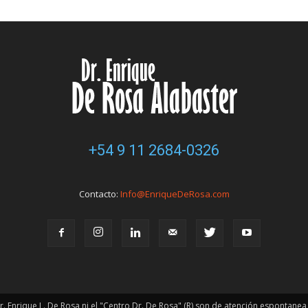
+54 9 11 2684-0326
Contacto:
Info@EnriqueDeRosa.com
. Enrique L. De Rosa ni el "Centro Dr. De Rosa" (R) son de atención espontanea