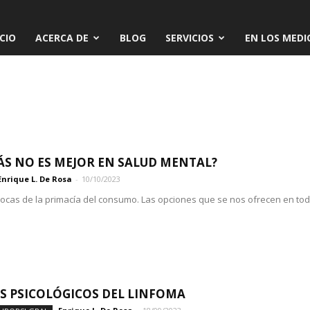
ICIO
ACERCA DE
BLOG
SERVICIOS
EN LOS MEDI
MÁS NO ES MEJOR EN SALUD MENTAL?
Enrique L. De Rosa
-
10/10/2023
ocas de la primacía del consumo. Las opciones que se nos ofrecen en todos
S PSICOLÓGICOS DEL LINFOMA