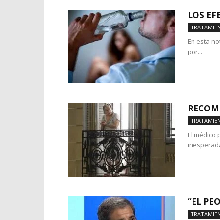
LOS EF
TRATAMIE
En esta no
por...
RECOME
TRATAMIE
El médico 
inesperada
“EL PE
TRATAMIE