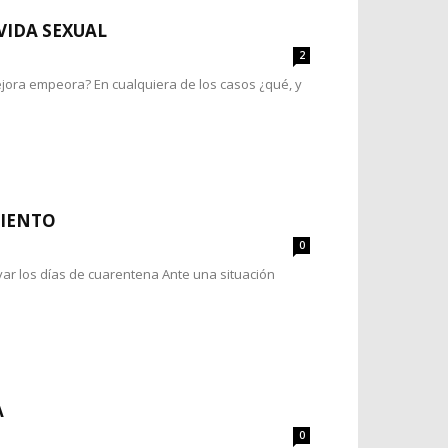
VIDA SEXUAL
2
ejora empeora? En cualquiera de los casos ¿qué, y
MIENTO
0
ar los días de cuarentena Ante una situación
A
0