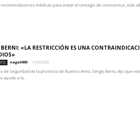
 recomendaciones médicas para evitar el contagio de coronavirus, más allá 
 BERNI: «LA RESTRICCIÓN ES UNA CONTRAINDICACI
DIOS»
naga5000
-
11/03/2020
NTO
rio de Seguridad de la provincia de Buenos Aires, Sergio Berni, dijo que 
e ayude a la...