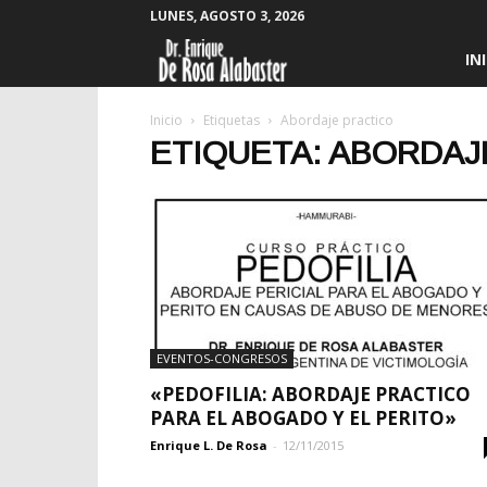
LUNES, AGOSTO 3, 2026
Enrique
IN
De
Inicio
Etiquetas
Abordaje practico
ETIQUETA: ABORDAJ
Rosa
Alabaster
EVENTOS-CONGRESOS
«PEDOFILIA: ABORDAJE PRACTICO
PARA EL ABOGADO Y EL PERITO»
Enrique L. De Rosa
-
12/11/2015