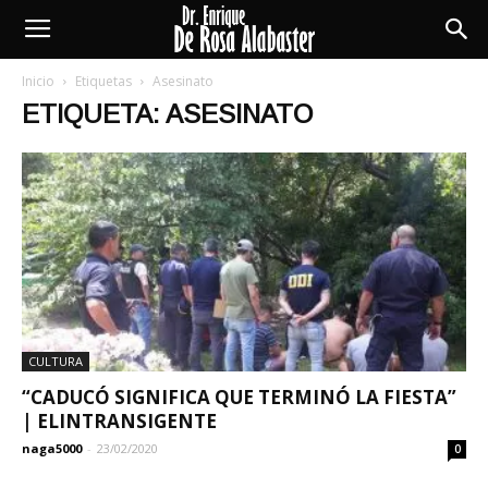
Enrique
Inicio
Etiquetas
Asesinato
ETIQUETA: ASESINATO
De
Rosa
Alabaster
CULTURA
“CADUCÓ SIGNIFICA QUE TERMINÓ LA FIESTA”
| ELINTRANSIGENTE
naga5000
-
23/02/2020
0