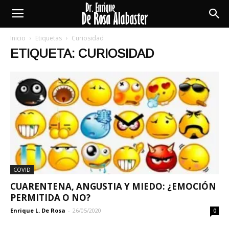
Enrique
Inicio
Etiquetas
Curiosidad
ETIQUETA: CURIOSIDAD
De
Rosa
Alabaster
COVID
CUARENTENA, ANGUSTIA Y MIEDO: ¿EMOCIÓN
PERMITIDA O NO?
Enrique L. De Rosa
-
26/05/2020
0