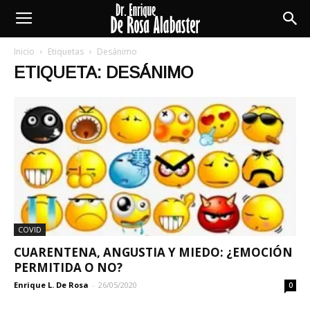
Enrique
Inicio
Etiquetas
Desánimo
ETIQUETA: DESÁNIMO
De
Rosa
Alabaster
COVID
CUARENTENA, ANGUSTIA Y MIEDO: ¿EMOCIÓN
PERMITIDA O NO?
Enrique L. De Rosa
-
26/05/2020
0