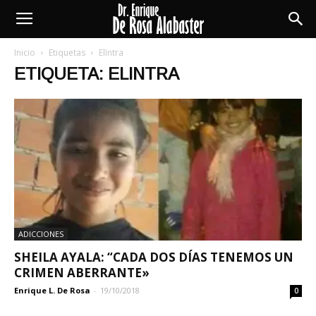
Enrique
Inicio
Etiquetas
ElIntra
ETIQUETA: ELINTRA
De
Rosa
Alabaster
ADICCIONES
SHEILA AYALA: “CADA DOS DÍAS TENEMOS UN
CRIMEN ABERRANTE»
Enrique L. De Rosa
-
19/10/2018
0