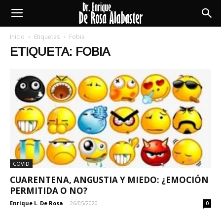
Enrique
Inicio
Etiquetas
Fobia
ETIQUETA: FOBIA
De
Rosa
Alabaster
COVID
CUARENTENA, ANGUSTIA Y MIEDO: ¿EMOCIÓN
PERMITIDA O NO?
Enrique L. De Rosa
-
26/05/2020
0