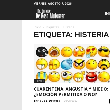
VIERNES, AGOSTO 7, 2026
Enrique
IN
De
Inicio
Etiquetas
Histeria
ETIQUETA: HISTERIA
Rosa
Alabaster
COVID
CUARENTENA, ANGUSTIA Y MIEDO:
¿EMOCIÓN PERMITIDA O NO?
Enrique L. De Rosa
-
26/05/2020