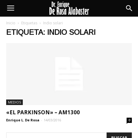
Enrique
Inicio
Etiquetas
Indio solari
ETIQUETA: INDIO SOLARI
De
Rosa
Alabaster
MEDIOS
«EL PARKINSON» – AM1300
Enrique L. De Rosa
-
14/03/2016
0