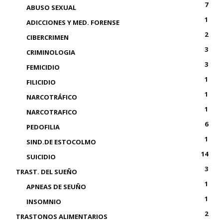
7
ABUSO SEXUAL
1
ADICCIONES Y MED. FORENSE
2
CIBERCRIMEN
3
CRIMINOLOGIA
3
FEMICIDIO
1
FILICIDIO
1
NARCOTRÁFICO
1
NARCOTRAFICO
6
PEDOFILIA
1
SIND.DE ESTOCOLMO
14
SUICIDIO
3
TRAST. DEL SUEÑO
1
APNEAS DE SEUÑO
1
INSOMNIO
2
TRASTONOS ALIMENTARIOS