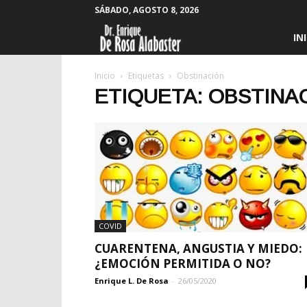
SÁBADO, AGOSTO 8, 2026
Enrique
IN
De
Inicio
Etiquetas
Obstinación
ETIQUETA: OBSTINA
Rosa
Alabaster
COVID
CUARENTENA, ANGUSTIA Y MIEDO:
¿EMOCIÓN PERMITIDA O NO?
Enrique L. De Rosa
-
26/05/2020