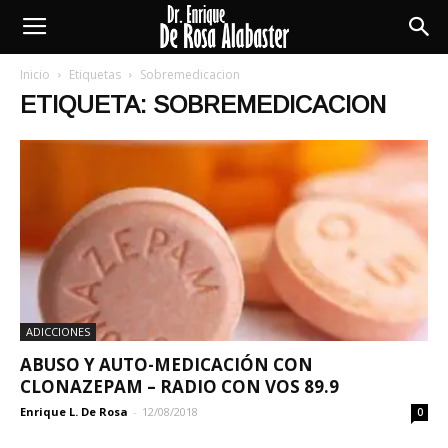
Enrique
Inicio
Etiquetas
Sobremedicacion
ETIQUETA: SOBREMEDICACION
De
Rosa
Alabaster
ADICCIONES
ABUSO Y AUTO-MEDICACIÓN CON
CLONAZEPAM – RADIO CON VOS 89.9
Enrique L. De Rosa
-
12/08/2018
0