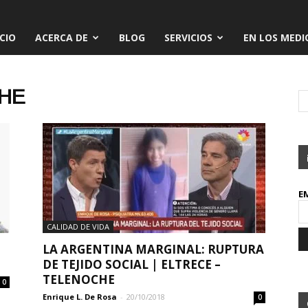
ICIO
ACERCA DE
BLOG
SERVICIOS
EN LOS MEDI
CHE
E
CALIDAD DE VIDA
LA ARGENTINA MARGINAL: RUPTURA
DE TEJIDO SOCIAL | ELTRECE –
TELENOCHE
0
Enrique L. De Rosa
-
20/10/2018
0