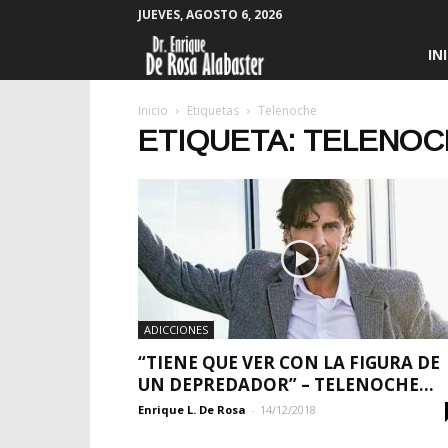
JUEVES, AGOSTO 6, 2026
Enrique
IN
De
Inicio
Etiquetas
Telenoche
ETIQUETA: TELENO
Rosa
Alabaster
ADICCIONES
“TIENE QUE VER CON LA FIGURA DE
UN DEPREDADOR” – TELENOCHE...
Enrique L. De Rosa
-
14/12/2018