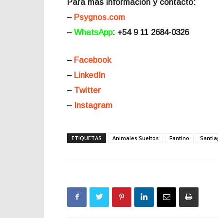
Para más información y contacto:
–
Psygnos.com
–
WhatsApp
: +54 9 11 2684-0326
–
Facebook
–
LinkedIn
–
Twitter
–
Instagram
ETIQUETAS
Animales Sueltos
Fantino
Santi