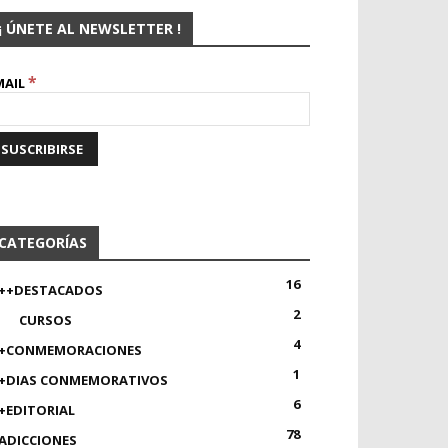
¡ ÚNETE AL NEWSLETTER !
*
MAIL
CATEGORÍAS
16
++DESTACADOS
2
CURSOS
4
+CONMEMORACIONES
1
+DIAS CONMEMORATIVOS
6
+EDITORIAL
78
ADICCIONES