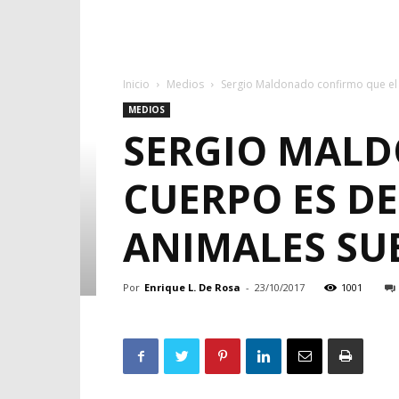
Inicio
Medios
Sergio Maldonado confirmo que el 
MEDIOS
SERGIO MALD
CUERPO ES D
ANIMALES SU
Por
Enrique L. De Rosa
-
23/10/2017
1001