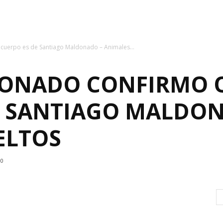
cuerpo es de Santiago Maldonado – Animales...
ONADO CONFIRMO Q
E SANTIAGO MALDON
ELTOS
0