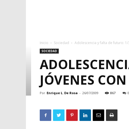
Inicio
Sociedad
Adolescencia y falta de futuro: 1
SOCIEDAD
ADOLESCENCIA
JÓVENES CON 
Por
Enrique L. De Rosa
-
26/07/2009
867