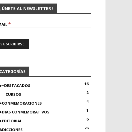
¡ ÚNETE AL NEWSLETTER !
*
MAIL
CATEGORÍAS
16
++DESTACADOS
2
CURSOS
4
+CONMEMORACIONES
1
+DIAS CONMEMORATIVOS
6
+EDITORIAL
78
ADICCIONES