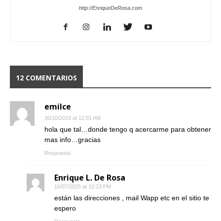
http://EnriqueDeRosa.com
12 COMENTARIOS
emilce
30/10/2019 at 12:01 AM
hola que tal…donde tengo q acercarme para obtener
mas info…gracias
Respuesta
Enrique L. De Rosa
16/07/2025 at 10:23 PM
están las direcciones , mail Wapp etc en el sitio te
espero