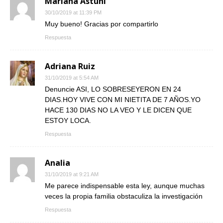
Mariana Astuni
30/10/2019 at 11:39 PM
Muy bueno! Gracias por compartirlo
Respuesta
Adriana Ruiz
31/10/2019 at 5:54 AM
Denuncie ASI, LO SOBRESEYERON EN 24
DIAS.HOY VIVE CON MI NIETITA DE 7 AÑOS.YO
HACE 130 DIAS NO LA VEO Y LE DICEN QUE
ESTOY LOCA.
Respuesta
Analia
31/10/2019 at 9:21 AM
Me parece indispensable esta ley, aunque muchas
veces la propia familia obstaculiza la investigación
Respuesta