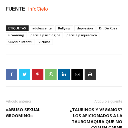
FUENTE
:
InfoCielo
ETIQUETAS
adolescente
Bullying
depresion
Dr. De Rosa
Grooming
pericia psicologica
pericia psiquiatrica
Suicidio Infantil
Victima
Artículo anterior
Artículo siguiente
«ABUSO SEXUAL –
¿TAURINOS Y VEGANOS?
GROOMING»
LOS AFICIONADOS A LA
TAUROMAQUIA QUE NO
COMEN CARNE