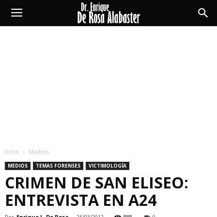
Enrique
De
Rosa
Alabaster
Inicio
Medios
MEDIOS
TEMAS FORENSES
VICTIMOLOGÍA
CRIMEN DE SAN ELISEO:
ENTREVISTA EN A24
Por
Enrique L. De Rosa
-
26/03/2012
888
0