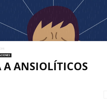
icos
ACIONES
 A ANSIOLÍTICOS
0