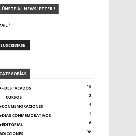
¡ ÚNETE AL NEWSLETTER !
*
MAIL
CATEGORÍAS
16
++DESTACADOS
2
CURSOS
4
+CONMEMORACIONES
1
+DIAS CONMEMORATIVOS
6
+EDITORIAL
78
ADICCIONES