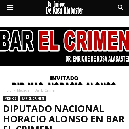
Enrique
De
Rosa
Alabaster
Inicio
Medios
Bar El Crimen
MEDIOS
BAR EL CRIMEN
DIPUTADO NACIONAL
HORACIO ALONSO EN BAR