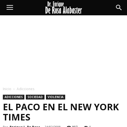
Enrique
De
Rosa
Alabaster
Inicio
Adicciones
ADICCIONES
SOCIEDAD
VIOLENCIA
EL PACO EN EL NEW YORK
TIMES
Por
Enrique L. De Rosa
-
24/02/2008
907
0