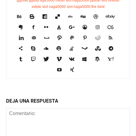
gghoki
ggtoto
liga5000
mtoto slot
naga5000
pptoto slot
rextoto
xxtoto slot
naga5000 slot
naga5000 the best
DEJA UNA RESPUESTA