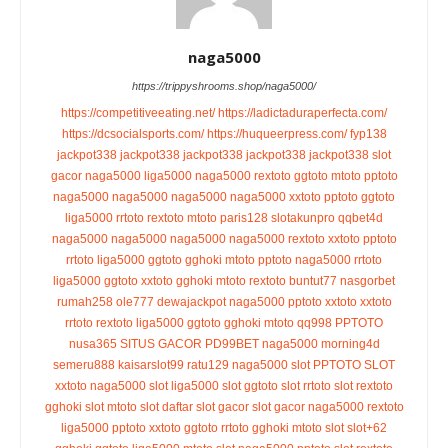
naga5000
https://trippyshrooms.shop/naga5000/
https://competitiveeating.net/
https://ladictaduraperfecta.com/
https://dcsocialsports.com/
https://huqueerpress.com/
fyp138
jackpot338
jackpot338
jackpot338
jackpot338
jackpot338
slot
gacor naga5000
liga5000
naga5000
rextoto
ggtoto
mtoto
pptoto
naga5000
naga5000
naga5000
naga5000
xxtoto
pptoto
ggtoto
liga5000
rrtoto
rextoto
mtoto
paris128
slotakunpro
qqbet4d
naga5000
naga5000
naga5000
naga5000
rextoto
xxtoto
pptoto
rrtoto
liga5000
ggtoto
gghoki
mtoto
pptoto
naga5000
rrtoto
liga5000
ggtoto
xxtoto
gghoki
mtoto
rextoto
buntut77
nasgorbet
rumah258
ole777
dewajackpot
naga5000
pptoto
xxtoto
xxtoto
rrtoto
rextoto
liga5000
ggtoto
gghoki
mtoto
qq998
PPTOTO
nusa365
SITUS GACOR
PD99BET
naga5000
morning4d
semeru888
kaisarslot99
ratu129
naga5000 slot
PPTOTO SLOT
xxtoto
naga5000 slot
liga5000 slot
ggtoto slot
rrtoto slot
rextoto
gghoki slot
mtoto slot
daftar slot gacor
slot gacor
naga5000
rextoto
liga5000
pptoto
xxtoto
ggtoto
rrtoto
gghoki
mtoto slot
slot+62