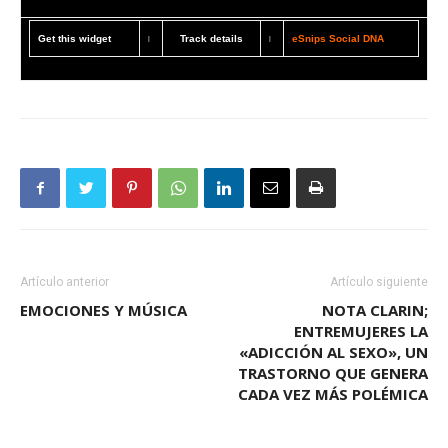
Get this widget
Track details
eSnips Social DNA
|
|
Artículo anterior
Artículo siguiente
EMOCIONES Y MÚSICA
NOTA CLARIN;
ENTREMUJERES LA
«ADICCIÓN AL SEXO», UN
TRASTORNO QUE GENERA
CADA VEZ MÁS POLÉMICA