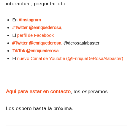
interactuar, preguntar etc.
En
#Instagram
#Twitter @enriquederosa
,
El
perfil de Facebook
#Twitter @enriquederosa
, @derosaalabaster
TikTok @enriquederosa
El
nuevo Canal de Youtube (@EnriqueDeRosaAlabaster)
Aqui para estar en contacto
, los esperamos
Los espero hasta la próxima.