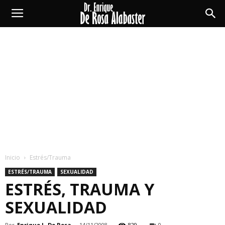
Enrique
De
Rosa
Alabaster
Inicio
Estrés/Trauma
ESTRÉS/TRAUMA
SEXUALIDAD
ESTRÉS, TRAUMA Y
SEXUALIDAD
Por
Enrique L. De Rosa
-
14/11/2008
829
0