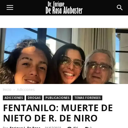
Enrique
De
Rosa
Alabaster
Inicio
Adicciones
ADICCIONES
DROGAS
PUBLICACIONES
TEMAS FORENSES
FENTANILO: MUERTE DE
NIETO DE R. DE NIRO
Por
Enrique L. De Rosa
-
06/07/2023
496
0