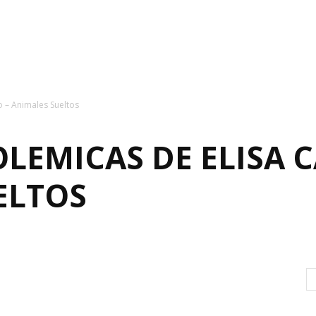
o – Animales Sueltos
OLEMICAS DE ELISA C
ELTOS
0