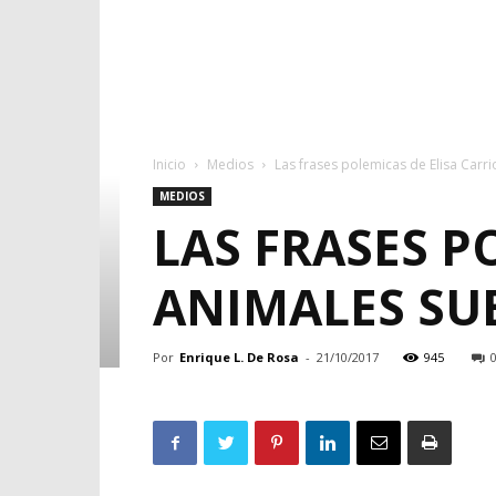
Inicio
Medios
Las frases polemicas de Elisa Carri
MEDIOS
LAS FRASES P
ANIMALES SU
Por
Enrique L. De Rosa
-
21/10/2017
945