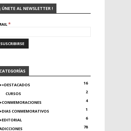
¡ ÚNETE AL NEWSLETTER !
*
MAIL
CATEGORÍAS
16
++DESTACADOS
2
CURSOS
4
+CONMEMORACIONES
1
+DIAS CONMEMORATIVOS
6
+EDITORIAL
78
ADICCIONES