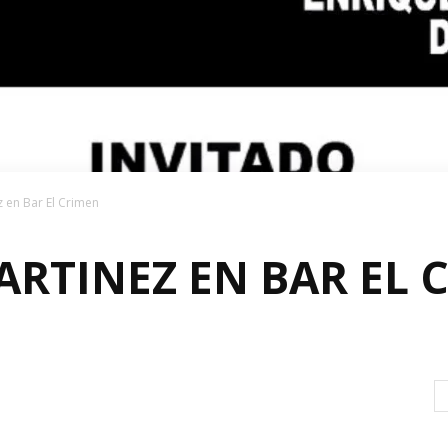
 en Bar El Crimen
RTINEZ EN BAR EL 
0