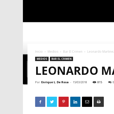
Inicio
Medios
Bar El Crimen
Leonardo Martinez
MEDIOS
BAR EL CRIMEN
LEONARDO MA
Por
Enrique L. De Rosa
-
15/03/2018
815