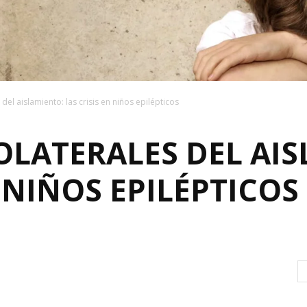
del aislamiento: las crisis en niños epilépticos
OLATERALES DEL AIS
N NIÑOS EPILÉPTICOS
0