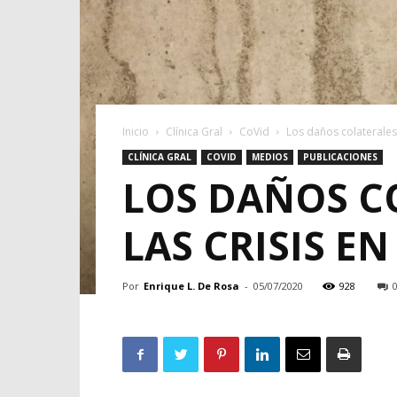
Inicio
Clínica Gral
CoVid
Los daños colaterales 
CLÍNICA GRAL
COVID
MEDIOS
PUBLICACIONES
LOS DAÑOS C
LAS CRISIS E
Por
Enrique L. De Rosa
-
05/07/2020
928