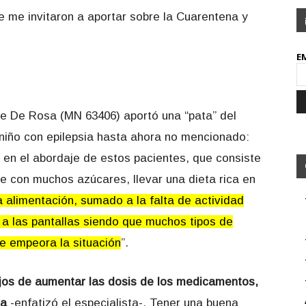
 me invitaron a aportar sobre la Cuarentena y
E
ue De Rosa (MN 63406) aportó una “pata” del
 niño con epilepsia hasta ahora no mencionado:
 en el abordaje de estos pacientes, que consiste
se con muchos azúcares, llevar una dieta rica en
a alimentación, sumado a la falta de actividad
e a las pantallas siendo que muchos tipos de
te empeora la situación
”.
lejos de aumentar las dosis de los medicamentos,
na
-enfatizó el especialista-. Tener una buena