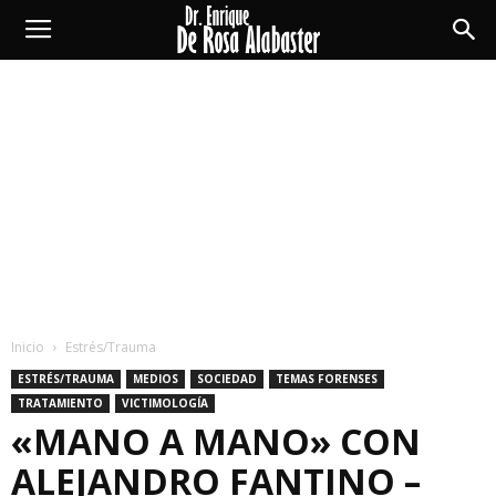
Enrique
De
Rosa
Alabaster
Inicio
Estrés/Trauma
ESTRÉS/TRAUMA
MEDIOS
SOCIEDAD
TEMAS FORENSES
TRATAMIENTO
VICTIMOLOGÍA
«MANO A MANO» CON
ALEJANDRO FANTINO –