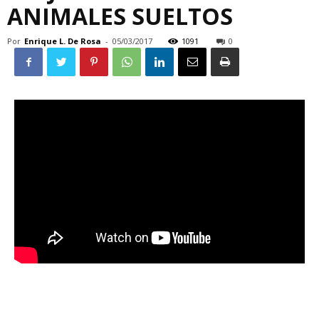
ANIMALES SUELTOS
Por
Enrique L. De Rosa
-
05/03/2017
1091
0