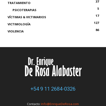
37
TRATAMIENTO
5
PSICOTERAPIAS
17
VÍCTIMAS & VICTIMARIOS
127
VICTIMOLOGÍA
86
VIOLENCIA
+54 9 11 2684-0326
Contacto:
Info@EnriqueDeRosa.com