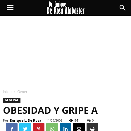
Enrique
De
Rosa
Alabaster
Inicio
General
GENERAL
OBESIDAD Y GRIPE A
Por
Enrique L. De Rosa
-
11/07/2009
941
0