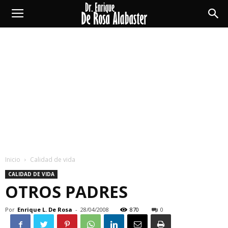
Enrique
De
Rosa
Alabaster
Inicio
Calidad de vida
CALIDAD DE VIDA
OTROS PADRES
Por
Enrique L. De Rosa
-
28/04/2008
870
0