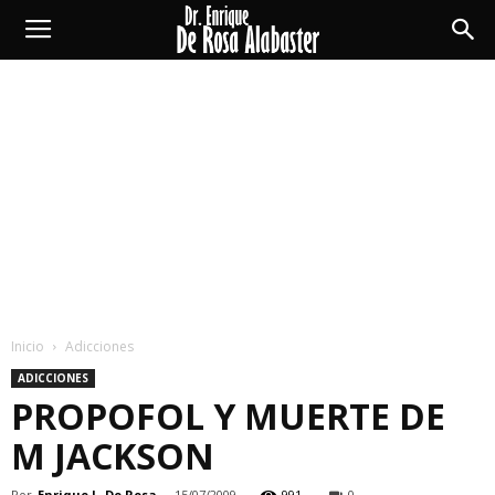
Enrique
De
Rosa
Alabaster
Inicio
Adicciones
ADICCIONES
PROPOFOL Y MUERTE DE
M JACKSON
Por
Enrique L. De Rosa
-
15/07/2009
991
0