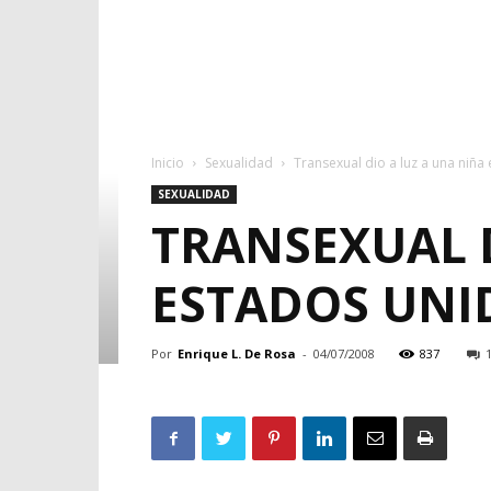
Inicio
Sexualidad
Transexual dio a luz a una niña
SEXUALIDAD
TRANSEXUAL D
ESTADOS UNI
Por
Enrique L. De Rosa
-
04/07/2008
837