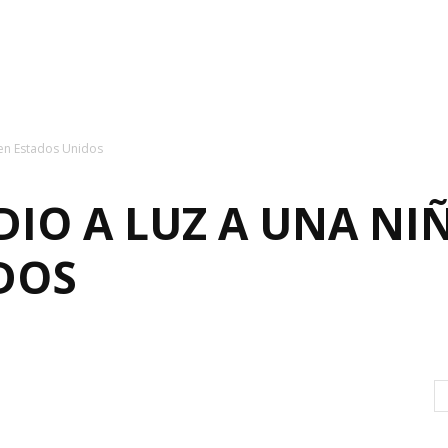
 en Estados Unidos
IO A LUZ A UNA NI
DOS
1