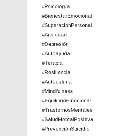
#Psicología
#BienestarEmocional
#SuperaciónPersonal
#Ansiedad
#Depresión
#Autoayuda
#Terapia
#Resiliencia
#Autoestima
#Mindfulness
#EquilibrioEmocional
#TrastornosMentales
#SaludMentalPositiva
#PrevenciónSuicidio