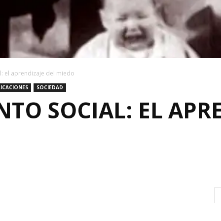
: el aprendizaje del miedo
ICACIONES
SOCIEDAD
TO SOCIAL: EL APR
0