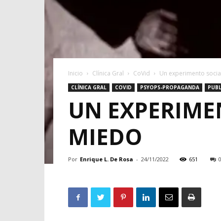
Inicio
Clínica Gral
CoVid
Un experimento social
CLÍNICA GRAL
COVID
PSYOPS-PROPAGANDA
PUBL
UN EXPERIMEN
MIEDO
Por
Enrique L. De Rosa
-
24/11/2022
651