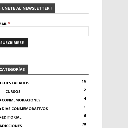
¡ ÚNETE AL NEWSLETTER !
*
MAIL
CATEGORÍAS
16
++DESTACADOS
2
CURSOS
4
+CONMEMORACIONES
1
+DIAS CONMEMORATIVOS
6
+EDITORIAL
78
ADICCIONES