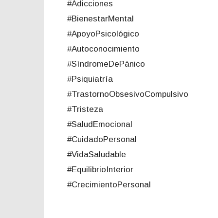
#Adicciones
#BienestarMental
#ApoyoPsicológico
#Autoconocimiento
#SíndromeDePánico
#Psiquiatría
#TrastornoObsesivoCompulsivo
#Tristeza
#SaludEmocional
#CuidadoPersonal
#VidaSaludable
#EquilibrioInterior
#CrecimientoPersonal