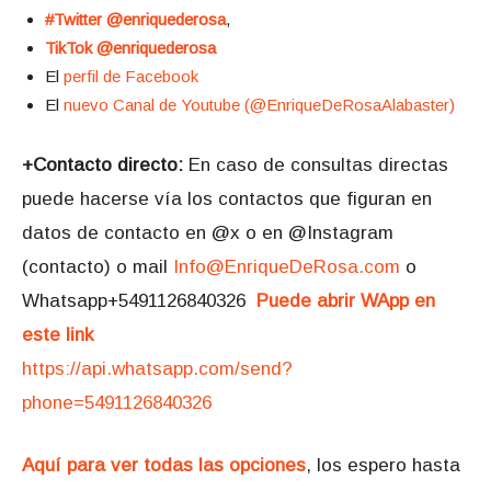
#Twitter @enriquederosa
,
TikTok @enriquederosa
El
perfil de Facebook
El
nuevo Canal de Youtube (@EnriqueDeRosaAlabaster)
+Contacto directo:
En caso de consultas directas
puede hacerse vía los contactos que figuran en
datos de contacto en @x o en @Instagram
(contacto) o mail
Info@EnriqueDeRosa.com
o
Whatsapp+5491126840326
Puede abrir WApp en
este link
https://api.whatsapp.com/send?
phone=5491126840326
Aquí para ver todas las opciones
, los espero hasta