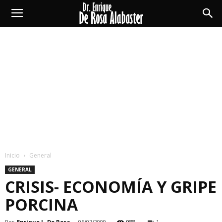
Enrique
De
Rosa
Alabaster
Inicio
General
GENERAL
CRISIS- ECONOMÍA Y GRIPE
PORCINA
Por
Enrique L. De Rosa
-
05/07/2009
988
1