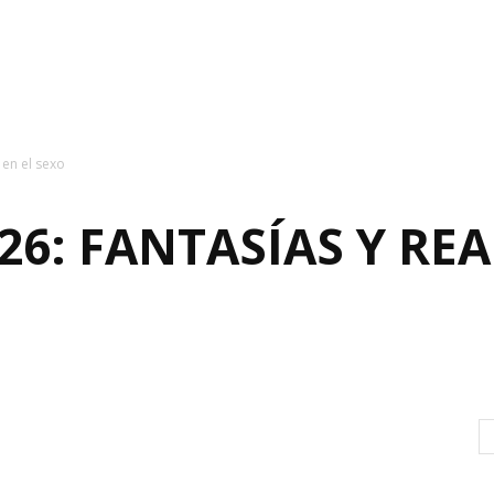
 en el sexo
26: FANTASÍAS Y REA
0