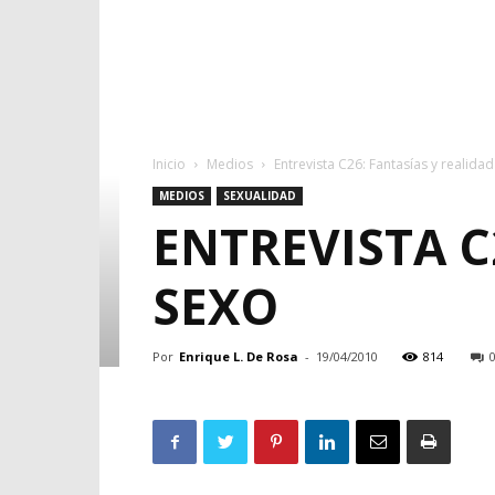
Inicio
Medios
Entrevista C26: Fantasías y realidad
MEDIOS
SEXUALIDAD
ENTREVISTA C
SEXO
Por
Enrique L. De Rosa
-
19/04/2010
814