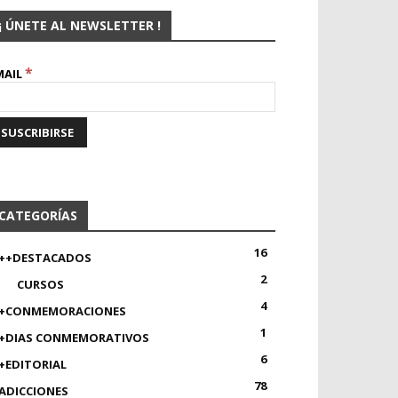
¡ ÚNETE AL NEWSLETTER !
*
MAIL
CATEGORÍAS
16
++DESTACADOS
2
CURSOS
4
+CONMEMORACIONES
1
+DIAS CONMEMORATIVOS
6
+EDITORIAL
78
ADICCIONES