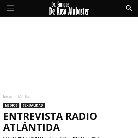
Enrique
De
Rosa
Alabaster
Inicio
Medios
MEDIOS
SEXUALIDAD
ENTREVISTA RADIO
ATLÁNTIDA
Por
Enrique L. De Rosa
-
19/04/2010
812
0