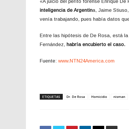
«A juicio del perito forense Enrique D
inteligencia de Argentin
a, Jaime Stiuso,
venía trabajando, pues había datos que
Entre las hipótesis de De Rosa, está la
Fernández,
habría encubierto el caso.
Fuente:
www.NTN24America.com
ETIQUETAS
Dr. De Rosa
Homicidio
nisman