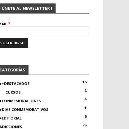
¡ ÚNETE AL NEWSLETTER !
*
MAIL
CATEGORÍAS
16
++DESTACADOS
2
CURSOS
4
+CONMEMORACIONES
1
+DIAS CONMEMORATIVOS
6
+EDITORIAL
78
ADICCIONES