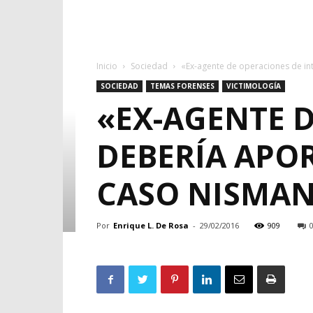
Inicio
Sociedad
«Ex-agente de operaciones de int
SOCIEDAD
TEMAS FORENSES
VICTIMOLOGÍA
«EX-AGENTE D
DEBERÍA APO
CASO NISMAN,
Por
Enrique L. De Rosa
-
29/02/2016
909