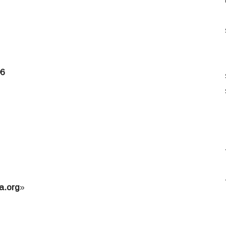
06
a.org
»