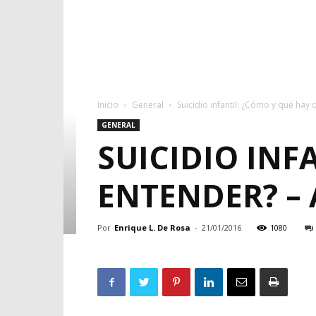
Inicio
General
Suicidio infantil: ¿Cómo y qué hay
GENERAL
SUICIDIO INF
ENTENDER? –
Por
Enrique L. De Rosa
-
21/01/2016
1080