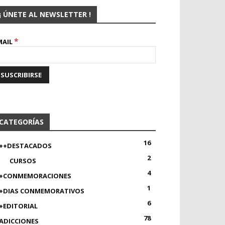
¡ ÚNETE AL NEWSLETTER !
*
MAIL
CATEGORÍAS
16
++DESTACADOS
2
CURSOS
4
+CONMEMORACIONES
1
+DIAS CONMEMORATIVOS
6
+EDITORIAL
78
ADICCIONES