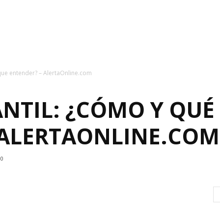
 que entender? – AlertaOnline.com
ANTIL: ¿CÓMO Y QUÉ
 ALERTAONLINE.COM
0