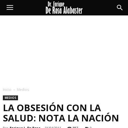
Enrique
De
Rosa
Alabaster
Inicio
Medios
MEDIOS
LA OBSESIÓN CON LA
SALUD: NOTA LA NACIÓN
Por
Enrique L. De Rosa
-
06/04/2011
887
0