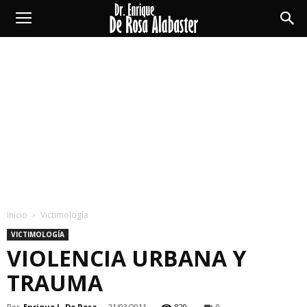
Enrique
De
Rosa
Alabaster
Inicio
Victimología
VICTIMOLOGÍA
VIOLENCIA URBANA Y
TRAUMA
Por
Enrique L. De Rosa
-
21/03/2011
829
0