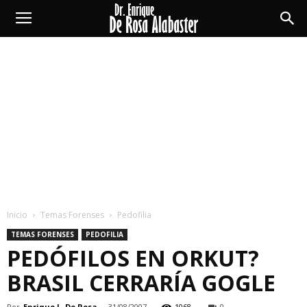
Enrique
De
Rosa
Alabaster
Inicio
Temas Forenses
Pedofilia
TEMAS FORENSES
PEDOFILIA
PEDÓFILOS EN ORKUT?
BRASIL CERRARÍA GOGLE
Por
Enrique L. De Rosa
-
31/08/2007
1068
0